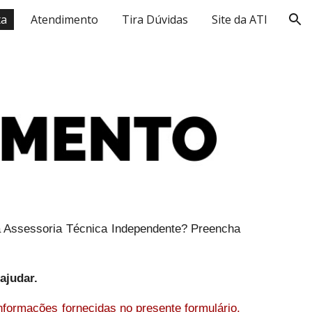
ta
Atendimento
Tira Dúvidas
Site da ATI
ion
da Assessoria Técnica Independente? Preencha
 ajudar.
formações fornecidas no presente formulário,